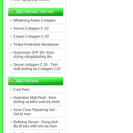
ĐẶC TRỊ NÁM , ĐỒI MỒI
Whitening Active Complex
Serum Collagen C-10
Cream Collagen C-20
Tinted Protective Moisturiser
Sunscreen SPF 30+ Kem
chống nắng&dưỡng ẩm
Serum collagen C 20 - Tinh
chất dưỡng da Collagen C20
ĐẶC TRỊ MỤN
Cool Peel
Hydration Matt Fluid - Kem
dưỡng và kiểm soát da nhờn
Acne Clear Repairing Gel -
Gel trị mụn
Refining Serum - Dung dich
tẩy tế bào chết cho da mụn