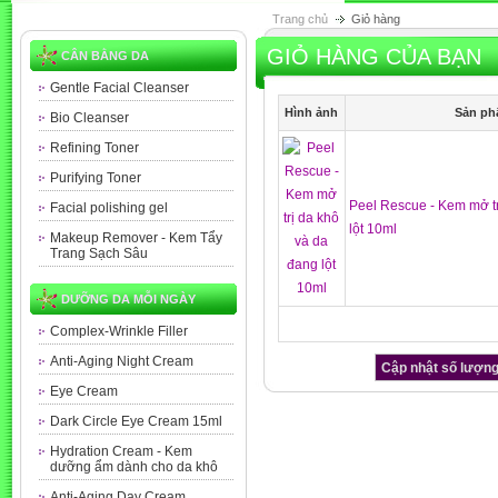
Trang chủ
Giỏ hàng
GIỎ HÀNG CỦA BẠN
CÂN BẰNG DA
Gentle Facial Cleanser
Hình ảnh
Sản p
Bio Cleanser
Refining Toner
Purifying Toner
Peel Rescue - Kem mở tr
Facial polishing gel
lột 10ml
Makeup Remover - Kem Tẩy
Trang Sạch Sâu
DƯỠNG DA MỖI NGÀY
Complex-Wrinkle Filler
Anti-Aging Night Cream
Eye Cream
Dark Circle Eye Cream 15ml
Hydration Cream - Kem
dưỡng ẩm dành cho da khô
Anti-Aging Day Cream