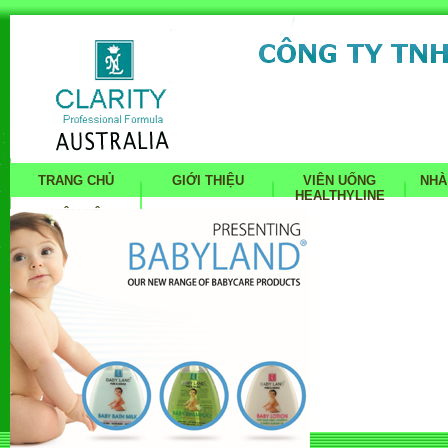
TRANG CHỦ
GIỚI THIỆU
VIÊN UỐNG
NHÀ
HEALTHYLINE
LIÊN HỆ