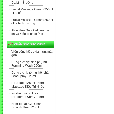
Da bình thường
Facial Massage Cream 250ml
- Da dầu
Facial Massage Cream 250ml
- Da bình thường
Aloe Vera Gel - Gel làm mát
da và điều trị da dị ứng
CHĂM SÓC SỨC KHỎE
Viên uống hỗ trợ da mụn, mát
gan
Dung dich vệ sinh phụ nữ -
Feminine Wash 250ml
Dung dịch khử mùi hôi chân -
Foot Spray 125ml
Heat Rub 125 ml - Kem
Massage Điều Trị Nhứt
Xịt khử mùi cơ thể -
Deodorant Spray 125ml
Kem Trị Nut Got Chan -
Smooth Heel 125ml