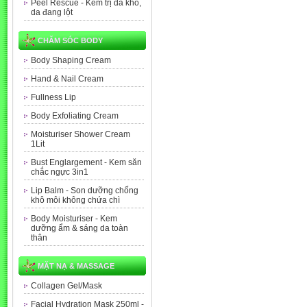
Peel Rescue - Kem trị da khô,
da đang lột
CHĂM SÓC BODY
Body Shaping Cream
Hand & Nail Cream
Fullness Lip
Body Exfoliating Cream
Moisturiser Shower Cream
1Lit
Bust Englargement - Kem săn
chắc ngực 3in1
Lip Balm - Son dưỡng chống
khô môi không chứa chì
Body Moisturiser - Kem
dưỡng ẩm & sáng da toàn
thân
MẶT NẠ & MASSAGE
Collagen Gel/Mask
Facial Hydration Mask 250ml -