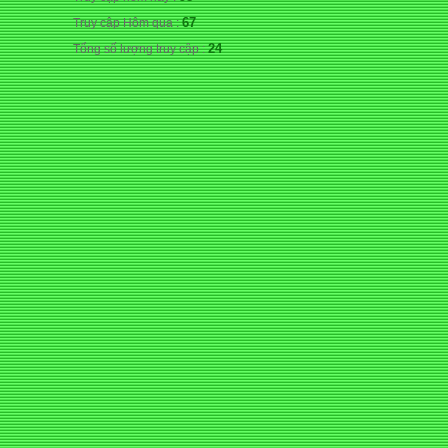
67
Truy cập Hôm qua :
24
Tổng số lượng truy cập :