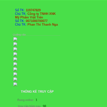
Số TK:
119747829
Chủ TK:
Công ty TNHH XNK
Mỹ Phẩm Việt Tiến
Số TK:
0071000700077
Chủ TK:
Phan Thi Thanh Nga
Quảng cáo................................................
THỐNG KÊ TRUY CẬP
1
Đang online :
98
Truy cập hôm nay :