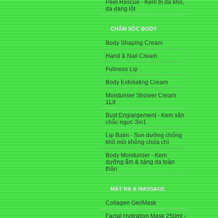
Peel Rescue - Kem trị da khô,
da đang lột
CHĂM SÓC BODY
Body Shaping Cream
Hand & Nail Cream
Fullness Lip
Body Exfoliating Cream
Moisturiser Shower Cream
1Lit
Bust Englargement - Kem săn
chắc ngực 3in1
Lip Balm - Son dưỡng chống
khô môi không chứa chì
Body Moisturiser - Kem
dưỡng ẩm & sáng da toàn
thân
MẶT NẠ & MASSAGE
Collagen Gel/Mask
Facial Hydration Mask 250ml -