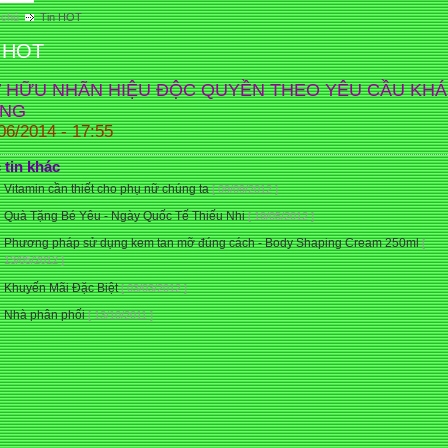
 chủ
Tin HOT
 HOT
 HỮU NHÃN HIỆU ĐỘC QUYỀN THEO YÊU CẦU KH
NG
06/2014 - 17:55
 tin khác
Vitamin cần thiết cho phụ nữ chúng ta
[ 09/09/2012 ]
Quà Tặng Bé Yêu - Ngày Quốc Tế Thiếu Nhi
[ 19/05/2012 ]
Phương pháp sử dụng kem tan mỡ đúng cách - Body Shaping Cream 250ml
[
13/05/2012 ]
Khuyến Mãi Đặc Biệt
[ 03/03/2012 ]
Nhà phân phối
[ 13/10/2011 ]