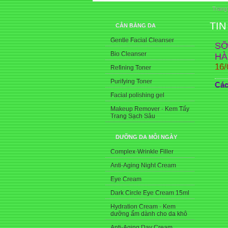
Trang
TIN
CÂN BẰNG DA
Gentle Facial Cleanser
SỠ
Bio Cleanser
HÀ
16/
Refining Toner
Purifying Toner
Các
Facial polishing gel
Makeup Remover - Kem Tẩy
Trang Sạch Sâu
DƯỠNG DA MỖI NGÀY
Complex-Wrinkle Filler
Anti-Aging Night Cream
Eye Cream
Dark Circle Eye Cream 15ml
Hydration Cream - Kem
dưỡng ẩm dành cho da khô
Anti-Aging Day Cream