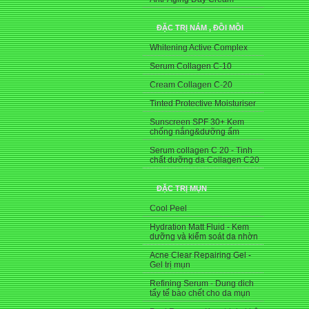
ĐẶC TRỊ NÁM , ĐỒI MỒI
Whitening Active Complex
Serum Collagen C-10
Cream Collagen C-20
Tinted Protective Moisturiser
Sunscreen SPF 30+ Kem
chống nắng&dưỡng ẩm
Serum collagen C 20 - Tinh
chất dưỡng da Collagen C20
ĐẶC TRỊ MỤN
Cool Peel
Hydration Matt Fluid - Kem
dưỡng và kiểm soát da nhờn
Acne Clear Repairing Gel -
Gel trị mụn
Refining Serum - Dung dich
tẩy tế bào chết cho da mụn