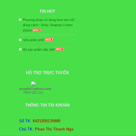
HÀNG
TIN HOT
Phương pháp sử dụng kem tan mỡ
đúng cách - Body Shaping Cream
250ml
Nhà phân phối
Bộ sản phẩm đặc biệt
HỖ TRỢ TRỰC TUYẾN
tungbt@yahoo.com
0909 625 215
THÔNG TIN TÀI KHOẢN
Số TK:
6421205135980
Chủ TK:
Phan Thị Thanh Nga