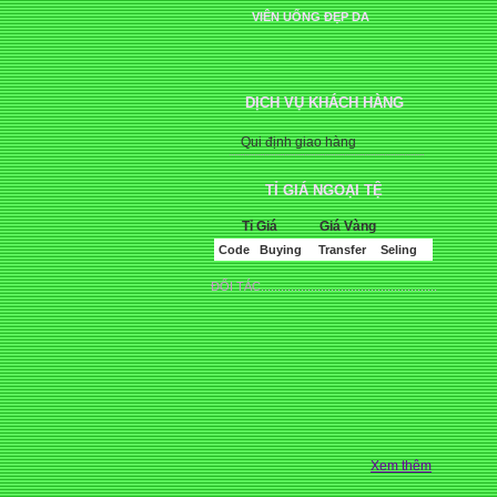
VIÊN UỐNG ĐẸP DA
DỊCH VỤ KHÁCH HÀNG
Qui định giao hàng
TỈ GIÁ NGOẠI TỆ
Tỉ Giá
Giá Vàng
Code
Buying
Transfer
Seling
ĐỐI TÁC.....................................................
Xem thêm