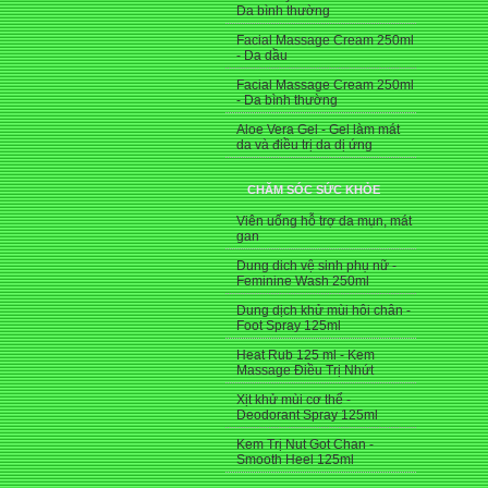
Da bình thường
Facial Massage Cream 250ml
- Da dầu
Facial Massage Cream 250ml
- Da bình thường
Aloe Vera Gel - Gel làm mát
da và điều trị da dị ứng
CHĂM SÓC SỨC KHỎE
Viên uống hỗ trợ da mụn, mát
gan
Dung dich vệ sinh phụ nữ -
Feminine Wash 250ml
Dung dịch khử mùi hôi chân -
Foot Spray 125ml
Heat Rub 125 ml - Kem
Massage Điều Trị Nhứt
Xịt khử mùi cơ thể -
Deodorant Spray 125ml
Kem Trị Nut Got Chan -
Smooth Heel 125ml