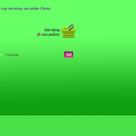
 nay với dòng sản phẩm Clarity
Giỏ hàng
0
(
sản phẩm)
m