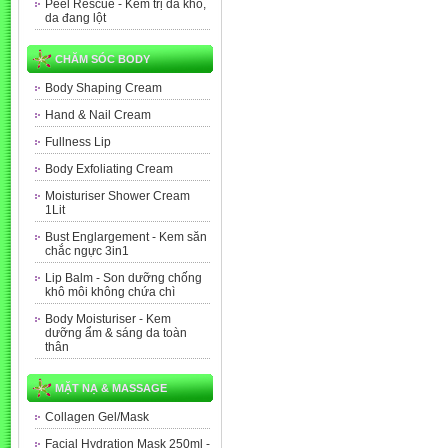
Peel Rescue - Kem trị da khô,
da đang lột
CHĂM SÓC BODY
Body Shaping Cream
Hand & Nail Cream
Fullness Lip
Body Exfoliating Cream
Moisturiser Shower Cream
1Lit
Bust Englargement - Kem săn
chắc ngực 3in1
Lip Balm - Son dưỡng chống
khô môi không chứa chì
Body Moisturiser - Kem
dưỡng ẩm & sáng da toàn
thân
MẶT NẠ & MASSAGE
Collagen Gel/Mask
Facial Hydration Mask 250ml -