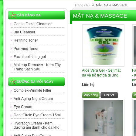
Trang chủ
MẶT NẠ & MASSAGE
MẶT NẠ & MASSAGE
CÂN BẰNG DA
Gentle Facial Cleanser
Bio Cleanser
Refining Toner
Purifying Toner
Facial polishing gel
Makeup Remover - Kem Tẩy
Trang Sạch Sâu
Aloe Vera Gel - Gel mát
Fa
da và hỗ trợ da dị ứng
- 
nh
DƯỠNG DA MỖI NGÀY
Liên hệ
Li
Complex-Wrinkle Filler
Anti-Aging Night Cream
Eye Cream
Dark Circle Eye Cream 15ml
Hydration Cream - Kem
dưỡng ẩm dành cho da khô
Anti-Aging Day Cream