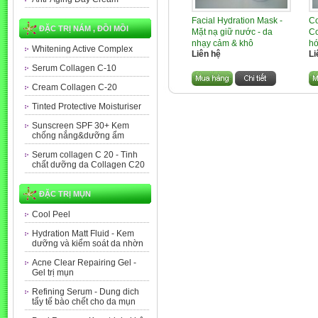
Facial Hydration Mask -
Co
ĐẶC TRỊ NÁM , ĐỒI MỒI
Mặt nạ giữ nước - da
Co
nhạy cảm & khô
hó
Whitening Active Complex
Liên hệ
Li
Serum Collagen C-10
Cream Collagen C-20
Tinted Protective Moisturiser
Sunscreen SPF 30+ Kem
chống nắng&dưỡng ẩm
Serum collagen C 20 - Tinh
chất dưỡng da Collagen C20
ĐẶC TRỊ MỤN
Cool Peel
Hydration Matt Fluid - Kem
dưỡng và kiểm soát da nhờn
Acne Clear Repairing Gel -
Gel trị mụn
Refining Serum - Dung dich
tẩy tế bào chết cho da mụn