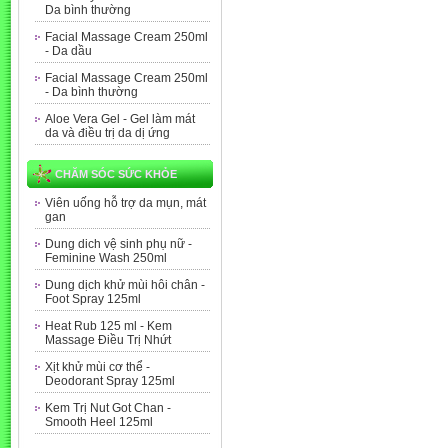
Da bình thường
Facial Massage Cream 250ml
- Da dầu
Facial Massage Cream 250ml
- Da bình thường
Aloe Vera Gel - Gel làm mát
da và điều trị da dị ứng
CHĂM SÓC SỨC KHỎE
Viên uống hỗ trợ da mụn, mát
gan
Dung dich vệ sinh phụ nữ -
Feminine Wash 250ml
Dung dịch khử mùi hôi chân -
Foot Spray 125ml
Heat Rub 125 ml - Kem
Massage Điều Trị Nhứt
Xịt khử mùi cơ thể -
Deodorant Spray 125ml
Kem Trị Nut Got Chan -
Smooth Heel 125ml