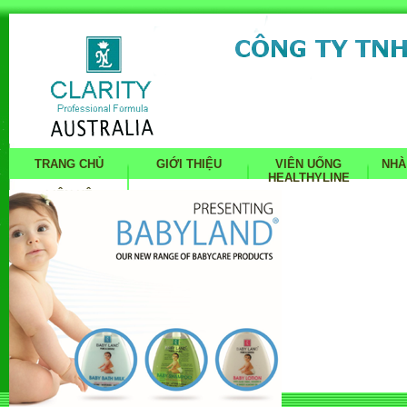
TRANG CHỦ
GIỚI THIỆU
VIÊN UỐNG
NHÀ
HEALTHYLINE
LIÊN HỆ