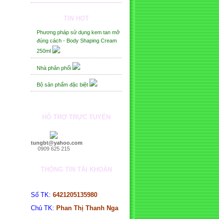
QUYỀN THEO YÊU CẦU KHÁCH
HÀNG
TIN HOT
Phương pháp sử dụng kem tan mỡ
đúng cách - Body Shaping Cream
250ml
Nhà phân phối
Bộ sản phẩm đặc biệt
HỖ TRỢ TRỰC TUYẾN
tungbt@yahoo.com
0909 625 215
THÔNG TIN TÀI KHOẢN
Số TK:
6421205135980
Chủ TK:
Phan Thị Thanh Nga