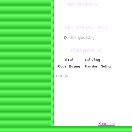
VIÊN UỐNG ĐẸP DA
DỊCH VỤ KHÁCH HÀNG
Qui định giao hàng
TỈ GIÁ NGOẠI TỆ
Tỉ Giá
Giá Vàng
Code
Buying
Transfer
Seling
ĐỐI TÁC.....................................................
Xem thêm