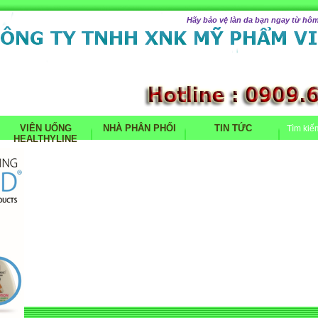
Hãy bảo vệ làn da bạn ngay từ hôm
VIÊN UỐNG
NHÀ PHÂN PHỐI
TIN TỨC
Tìm kiế
HEALTHYLINE