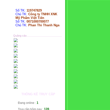
Số TK:
119747829
Chủ TK:
Công ty TNHH XNK
Mỹ Phẩm Việt Tiến
Số TK:
0071000700077
Chủ TK:
Phan Thi Thanh Nga
Quảng cáo................................................
THỐNG KÊ TRUY CẬP
1
Đang online :
128
Truy cập hôm nay :