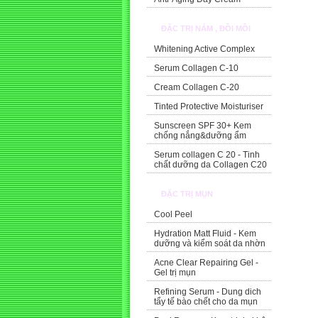
ĐẶC TRỊ NÁM , ĐỒI MỒI
Whitening Active Complex
Serum Collagen C-10
Cream Collagen C-20
Tinted Protective Moisturiser
Sunscreen SPF 30+ Kem
chống nắng&dưỡng ẩm
Serum collagen C 20 - Tinh
chất dưỡng da Collagen C20
ĐẶC TRỊ MỤN
Cool Peel
Hydration Matt Fluid - Kem
dưỡng và kiểm soát da nhờn
Acne Clear Repairing Gel -
Gel trị mụn
Refining Serum - Dung dich
tẩy tế bào chết cho da mụn