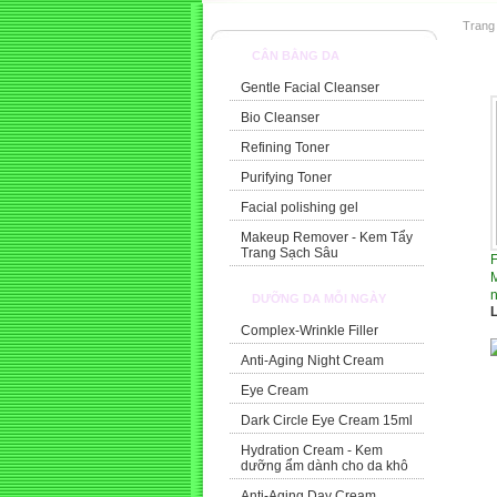
Trang
CÂN BẰNG DA
Faci
Gentle Facial Cleanser
Bio Cleanser
Refining Toner
Purifying Toner
Facial polishing gel
Makeup Remover - Kem Tẩy
Trang Sạch Sâu
F
M
DƯỠNG DA MỖI NGÀY
L
Complex-Wrinkle Filler
Anti-Aging Night Cream
Eye Cream
Dark Circle Eye Cream 15ml
Hydration Cream - Kem
dưỡng ẩm dành cho da khô
Anti-Aging Day Cream