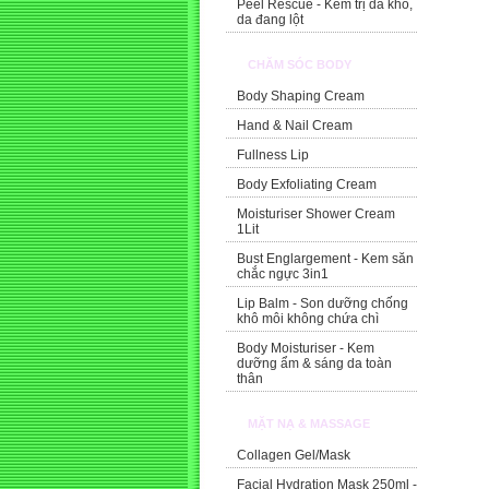
Peel Rescue - Kem trị da khô,
da đang lột
CHĂM SÓC BODY
Body Shaping Cream
Hand & Nail Cream
Fullness Lip
Body Exfoliating Cream
Moisturiser Shower Cream
1Lit
Bust Englargement - Kem săn
chắc ngực 3in1
Lip Balm - Son dưỡng chống
khô môi không chứa chì
Body Moisturiser - Kem
dưỡng ẩm & sáng da toàn
thân
MẶT NẠ & MASSAGE
Collagen Gel/Mask
Facial Hydration Mask 250ml -