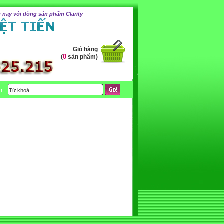
 nay với dòng sản phẩm Clarity
Giỏ hàng
0
(
sản phẩm)
m