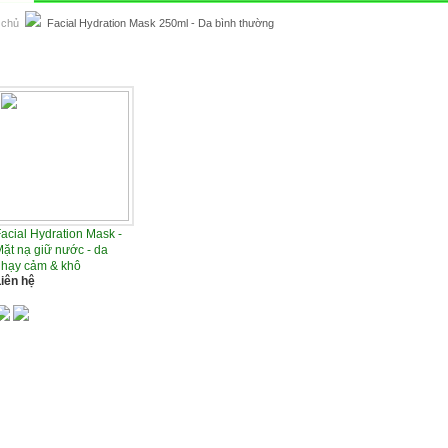
 chủ
Facial Hydration Mask 250ml - Da bình thường
al Hydration Mask 250ml - Da bình thường
acial Hydration Mask -
ặt nạ giữ nước - da
nhạy cảm & khô
iên hệ