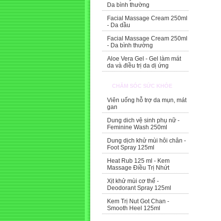
Da bình thường
Facial Massage Cream 250ml
- Da dầu
Facial Massage Cream 250ml
- Da bình thường
Aloe Vera Gel - Gel làm mát
da và điều trị da dị ứng
CHĂM SÓC SỨC KHỎE
Viên uống hỗ trợ da mụn, mát
gan
Dung dich vệ sinh phụ nữ -
Feminine Wash 250ml
Dung dịch khử mùi hôi chân -
Foot Spray 125ml
Heat Rub 125 ml - Kem
Massage Điều Trị Nhứt
Xịt khử mùi cơ thể -
Deodorant Spray 125ml
Kem Trị Nut Got Chan -
Smooth Heel 125ml