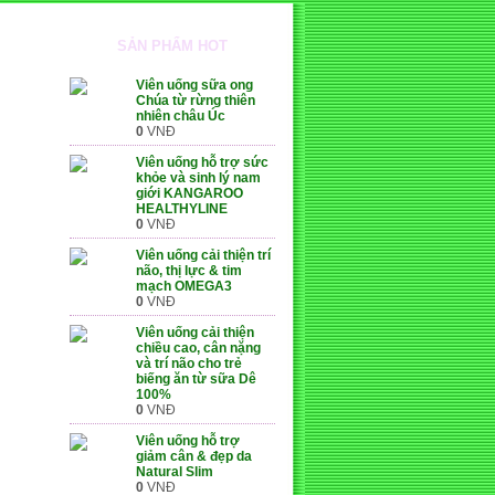
SẢN PHẨM HOT
Viên uống sữa ong
Chúa từ rừng thiên
nhiên châu Úc
0
VNĐ
Viên uống hỗ trợ sức
khỏe và sinh lý nam
giới KANGAROO
HEALTHYLINE
0
VNĐ
Viên uống cải thiện trí
não, thị lực & tim
mạch OMEGA3
0
VNĐ
Viên uống cải thiện
chiều cao, cân nặng
và trí não cho trẻ
biếng ăn từ sữa Dê
100%
0
VNĐ
Viên uống hỗ trợ
giảm cân & đẹp da
Natural Slim
SỠ HỮU NHÃN HIỆU ĐỘC
0
VNĐ