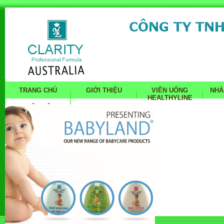
TRANG CHỦ
GIỚI THIỆU
VIÊN UỐNG
NHÀ
HEALTHYLINE
LIÊN HỆ