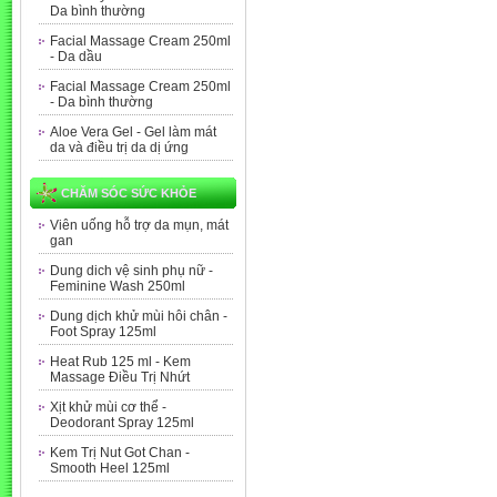
Da bình thường
Facial Massage Cream 250ml
- Da dầu
Facial Massage Cream 250ml
- Da bình thường
Aloe Vera Gel - Gel làm mát
da và điều trị da dị ứng
CHĂM SÓC SỨC KHỎE
Viên uống hỗ trợ da mụn, mát
gan
Dung dich vệ sinh phụ nữ -
Feminine Wash 250ml
Dung dịch khử mùi hôi chân -
Foot Spray 125ml
Heat Rub 125 ml - Kem
Massage Điều Trị Nhứt
Xịt khử mùi cơ thể -
Deodorant Spray 125ml
Kem Trị Nut Got Chan -
Smooth Heel 125ml