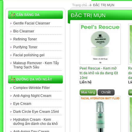
Trang chủ
ĐẶC TRỊ MỤN
ĐẶC TRỊ MỤN
CÂN BẰNG DA
Gentle Facial Cleanser
Bio Cleanser
Refining Toner
Purifying Toner
Facial polishing gel
Makeup Remover - Kem Tẩy
Trang Sạch Sâu
Peel Rescue - Kem mở
Re
trị da khô và da đang lột
dị
10ml
d
DƯỠNG DA MỖI NGÀY
Liên hệ
Li
Complex-Wrinkle Filler
Anti-Aging Night Cream
Eye Cream
Dark Circle Eye Cream 15ml
Hydration Cream - Kem
dưỡng ẩm dành cho da khô
Anti-Aging Day Cream