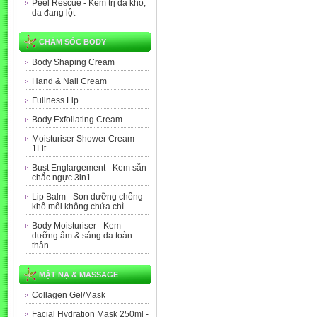
Peel Rescue - Kem trị da khô,
da đang lột
CHĂM SÓC BODY
Body Shaping Cream
Hand & Nail Cream
Fullness Lip
Body Exfoliating Cream
Moisturiser Shower Cream
1Lit
Bust Englargement - Kem săn
chắc ngực 3in1
Lip Balm - Son dưỡng chống
khô môi không chứa chì
Body Moisturiser - Kem
dưỡng ẩm & sáng da toàn
thân
MẶT NẠ & MASSAGE
Collagen Gel/Mask
Facial Hydration Mask 250ml -