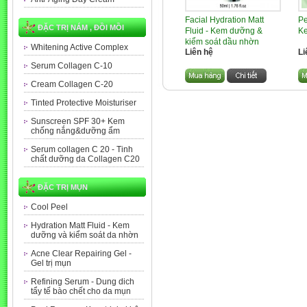
Facial Hydration Matt
Pe
ĐẶC TRỊ NÁM , ĐỒI MỒI
Fluid - Kem dưỡng &
Ke
kiểm soát dầu nhờn
Whitening Active Complex
Liên hệ
Li
Serum Collagen C-10
Cream Collagen C-20
Tinted Protective Moisturiser
Sunscreen SPF 30+ Kem
chống nắng&dưỡng ẩm
Serum collagen C 20 - Tinh
chất dưỡng da Collagen C20
ĐẶC TRỊ MỤN
Cool Peel
Hydration Matt Fluid - Kem
dưỡng và kiểm soát da nhờn
Acne Clear Repairing Gel -
Gel trị mụn
Refining Serum - Dung dich
tẩy tế bào chết cho da mụn