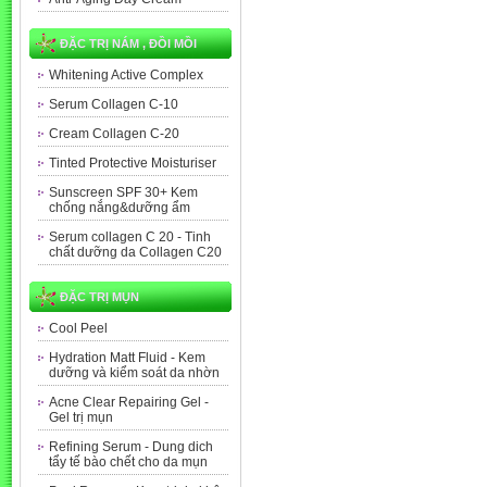
ĐẶC TRỊ NÁM , ĐỒI MỒI
Whitening Active Complex
Serum Collagen C-10
Cream Collagen C-20
Tinted Protective Moisturiser
Sunscreen SPF 30+ Kem
chống nắng&dưỡng ẩm
Serum collagen C 20 - Tinh
chất dưỡng da Collagen C20
ĐẶC TRỊ MỤN
Cool Peel
Hydration Matt Fluid - Kem
dưỡng và kiểm soát da nhờn
Acne Clear Repairing Gel -
Gel trị mụn
Refining Serum - Dung dich
tẩy tế bào chết cho da mụn