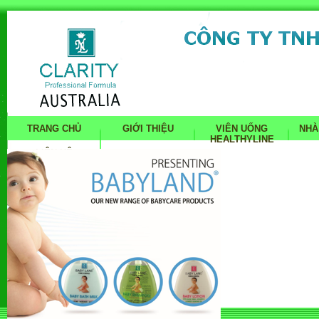
TRANG CHỦ
GIỚI THIỆU
VIÊN UỐNG
NHÀ
HEALTHYLINE
LIÊN HỆ