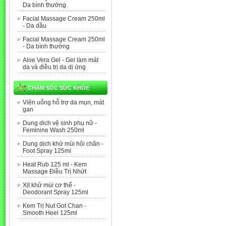
Da bình thường
Facial Massage Cream 250ml
- Da dầu
Facial Massage Cream 250ml
- Da bình thường
Aloe Vera Gel - Gel làm mát
da và điều trị da dị ứng
CHĂM SÓC SỨC KHỎE
Viên uống hỗ trợ da mụn, mát
gan
Dung dich vệ sinh phụ nữ -
Feminine Wash 250ml
Dung dịch khử mùi hôi chân -
Foot Spray 125ml
Heat Rub 125 ml - Kem
Massage Điều Trị Nhứt
Xịt khử mùi cơ thể -
Deodorant Spray 125ml
Kem Trị Nut Got Chan -
Smooth Heel 125ml