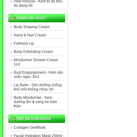
Peel Rescue - Kem trị da khô,
da đang lột
CHĂM SÓC BODY
Body Shaping Cream
Hand & Nail Cream
Fullness Lip
Body Exfoliating Cream
Moisturiser Shower Cream
1Lit
Bust Englargement - Kem săn
chắc ngực 3in1
Lip Balm - Son dưỡng chống
khô môi không chứa chì
Body Moisturiser - Kem
dưỡng ẩm & sáng da toàn
thân
MẶT NẠ & MASSAGE
Collagen Gel/Mask
Facial Hydration Mask 250ml -