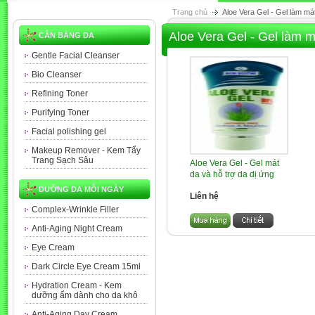
Trang chủ
Aloe Vera Gel - Gel làm mát
Aloe Vera Gel - Gel làm má
CÂN BẰNG DA
Gentle Facial Cleanser
Bio Cleanser
Refining Toner
Purifying Toner
Facial polishing gel
Makeup Remover - Kem Tẩy
Trang Sạch Sâu
Aloe Vera Gel - Gel mát
da và hỗ trợ da dị ứng
DƯỠNG DA MỖI NGÀY
Liên hệ
Complex-Wrinkle Filler
Anti-Aging Night Cream
Eye Cream
Dark Circle Eye Cream 15ml
Hydration Cream - Kem
dưỡng ẩm dành cho da khô
Anti-Aging Day Cream