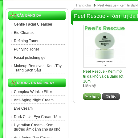
Trang chủ
Peel Rescue - Kem trị da k
Peel Rescue - Kem trị da 
CÂN BẰNG DA
Gentle Facial Cleanser
Bio Cleanser
Refining Toner
Purifying Toner
Facial polishing gel
Makeup Remover - Kem Tẩy
Trang Sạch Sâu
Peel Rescue - Kem mở
trị da khô và da đang lột
10ml
DƯỠNG DA MỖI NGÀY
Liên hệ
Complex-Wrinkle Filler
Anti-Aging Night Cream
Eye Cream
Dark Circle Eye Cream 15ml
Hydration Cream - Kem
dưỡng ẩm dành cho da khô
Anti-Aging Day Cream