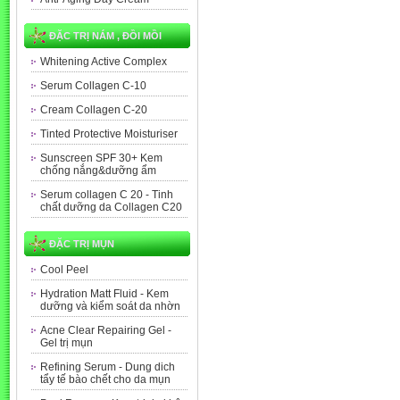
ĐẶC TRỊ NÁM , ĐỒI MỒI
Whitening Active Complex
Serum Collagen C-10
Cream Collagen C-20
Tinted Protective Moisturiser
Sunscreen SPF 30+ Kem
chống nắng&dưỡng ẩm
Serum collagen C 20 - Tinh
chất dưỡng da Collagen C20
ĐẶC TRỊ MỤN
Cool Peel
Hydration Matt Fluid - Kem
dưỡng và kiểm soát da nhờn
Acne Clear Repairing Gel -
Gel trị mụn
Refining Serum - Dung dich
tẩy tế bào chết cho da mụn