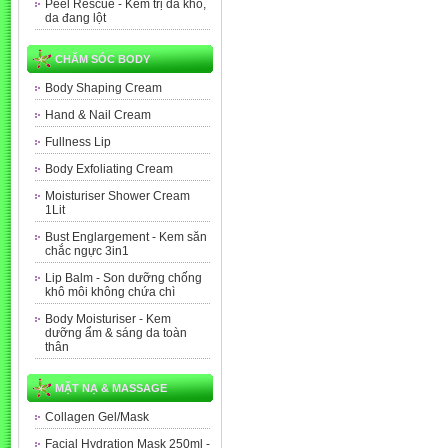
Peel Rescue - Kem trị da khô,
da đang lột
CHĂM SÓC BODY
Body Shaping Cream
Hand & Nail Cream
Fullness Lip
Body Exfoliating Cream
Moisturiser Shower Cream
1Lit
Bust Englargement - Kem săn
chắc ngực 3in1
Lip Balm - Son dưỡng chống
khô môi không chứa chì
Body Moisturiser - Kem
dưỡng ẩm & sáng da toàn
thân
MẶT NẠ & MASSAGE
Collagen Gel/Mask
Facial Hydration Mask 250ml -