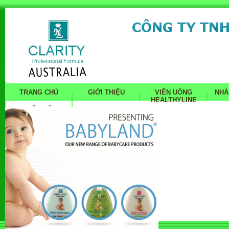
TRANG CHỦ
GIỚI THIỆU
VIÊN UỐNG
NHÀ
HEALTHYLINE
LIÊN HỆ