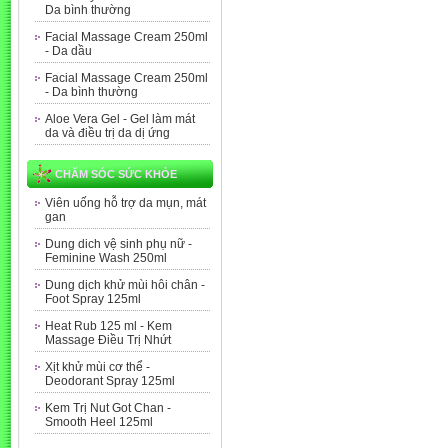
Da bình thường
Facial Massage Cream 250ml
- Da dầu
Facial Massage Cream 250ml
- Da bình thường
Aloe Vera Gel - Gel làm mát
da và điều trị da dị ứng
CHĂM SÓC SỨC KHỎE
Viên uống hỗ trợ da mụn, mát
gan
Dung dich vệ sinh phụ nữ -
Feminine Wash 250ml
Dung dịch khử mùi hôi chân -
Foot Spray 125ml
Heat Rub 125 ml - Kem
Massage Điều Trị Nhứt
Xịt khử mùi cơ thể -
Deodorant Spray 125ml
Kem Trị Nut Got Chan -
Smooth Heel 125ml