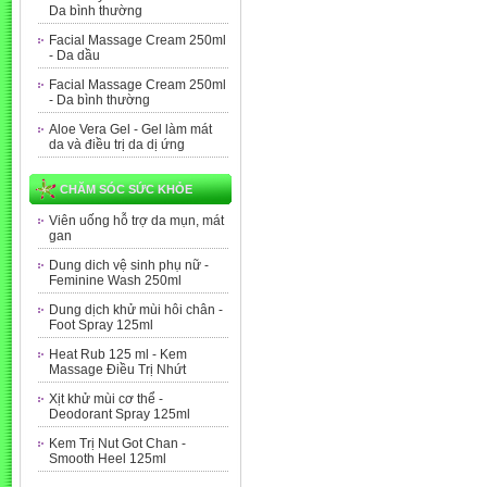
Da bình thường
Facial Massage Cream 250ml
- Da dầu
Facial Massage Cream 250ml
- Da bình thường
Aloe Vera Gel - Gel làm mát
da và điều trị da dị ứng
CHĂM SÓC SỨC KHỎE
Viên uống hỗ trợ da mụn, mát
gan
Dung dich vệ sinh phụ nữ -
Feminine Wash 250ml
Dung dịch khử mùi hôi chân -
Foot Spray 125ml
Heat Rub 125 ml - Kem
Massage Điều Trị Nhứt
Xịt khử mùi cơ thể -
Deodorant Spray 125ml
Kem Trị Nut Got Chan -
Smooth Heel 125ml