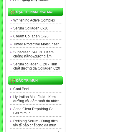
ĐẶC TRỊ NÁM , ĐỒI MỒI
Whitening Active Complex
Serum Collagen C-10
Cream Collagen C-20
Tinted Protective Moisturiser
Sunscreen SPF 30+ Kem
chống nắng&dưỡng ẩm
Serum collagen C 20 - Tinh
chất dưỡng da Collagen C20
ĐẶC TRỊ MỤN
Cool Peel
Hydration Matt Fluid - Kem
dưỡng và kiểm soát da nhờn
Acne Clear Repairing Gel -
Gel trị mụn
Refining Serum - Dung dich
tẩy tế bào chết cho da mụn