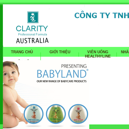
TRANG CHỦ
GIỚI THIỆU
VIÊN UỐNG
NHÀ
HEALTHYLINE
LIÊN HỆ