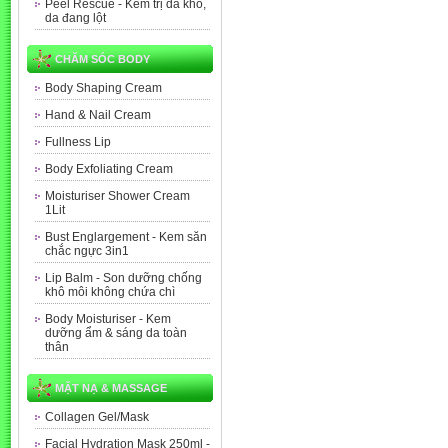
Peel Rescue - Kem trị da khô,
da đang lột
CHĂM SÓC BODY
Body Shaping Cream
Hand & Nail Cream
Fullness Lip
Body Exfoliating Cream
Moisturiser Shower Cream
1Lit
Bust Englargement - Kem săn
chắc ngực 3in1
Lip Balm - Son dưỡng chống
khô môi không chứa chì
Body Moisturiser - Kem
dưỡng ẩm & sáng da toàn
thân
MẶT NẠ & MASSAGE
Collagen Gel/Mask
Facial Hydration Mask 250ml -