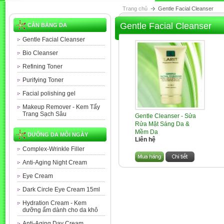
Trang chủ
Gentle Facial Cleanser
Gentle Facial Cleanser
CÂN BẰNG DA
Gentle Facial Cleanser
Bio Cleanser
Refining Toner
Purifying Toner
Facial polishing gel
Makeup Remover - Kem Tẩy
Trang Sạch Sâu
Gentle Cleanser - Sửa
Rửa Mặt Sáng Da &
Mềm Da
DƯỠNG DA MỖI NGÀY
Liên hệ
Complex-Wrinkle Filler
Anti-Aging Night Cream
Eye Cream
Dark Circle Eye Cream 15ml
Hydration Cream - Kem
dưỡng ẩm dành cho da khô
Anti-Aging Day Cream