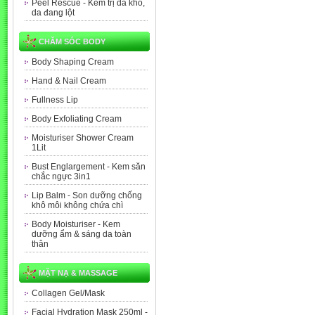
Peel Rescue - Kem trị da khô,
da đang lột
CHĂM SÓC BODY
Body Shaping Cream
Hand & Nail Cream
Fullness Lip
Body Exfoliating Cream
Moisturiser Shower Cream
1Lit
Bust Englargement - Kem săn
chắc ngực 3in1
Lip Balm - Son dưỡng chống
khô môi không chứa chì
Body Moisturiser - Kem
dưỡng ẩm & sáng da toàn
thân
MẶT NẠ & MASSAGE
Collagen Gel/Mask
Facial Hydration Mask 250ml -