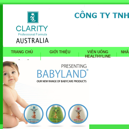
TRANG CHỦ
GIỚI THIỆU
VIÊN UỐNG
NHÀ
HEALTHYLINE
LIÊN HỆ