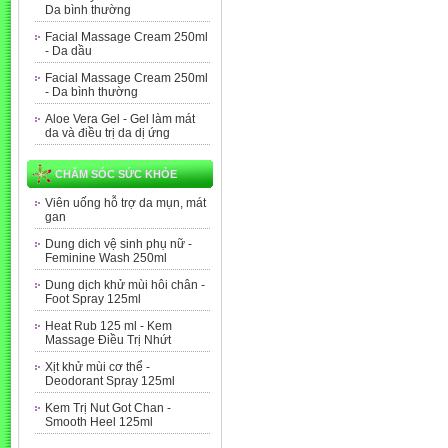
Da bình thường
Facial Massage Cream 250ml
- Da dầu
Facial Massage Cream 250ml
- Da bình thường
Aloe Vera Gel - Gel làm mát
da và điều trị da dị ứng
CHĂM SÓC SỨC KHỎE
Viên uống hỗ trợ da mụn, mát
gan
Dung dich vệ sinh phụ nữ -
Feminine Wash 250ml
Dung dịch khử mùi hôi chân -
Foot Spray 125ml
Heat Rub 125 ml - Kem
Massage Điều Trị Nhứt
Xịt khử mùi cơ thể -
Deodorant Spray 125ml
Kem Trị Nut Got Chan -
Smooth Heel 125ml