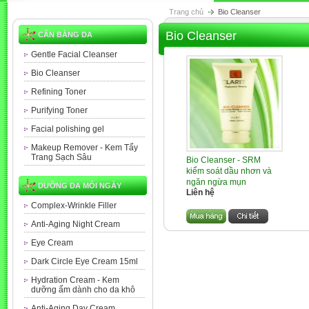
Trang chủ
Bio Cleanser
Bio Cleanser
CÂN BẰNG DA
Gentle Facial Cleanser
Bio Cleanser
Refining Toner
Purifying Toner
Facial polishing gel
Makeup Remover - Kem Tẩy
Trang Sạch Sâu
Bio Cleanser - SRM
kiểm soát dầu nhơn và
ngăn ngừa mụn
DƯỠNG DA MỖI NGÀY
Liên hệ
Complex-Wrinkle Filler
Anti-Aging Night Cream
Eye Cream
Dark Circle Eye Cream 15ml
Hydration Cream - Kem
dưỡng ẩm dành cho da khô
Anti-Aging Day Cream