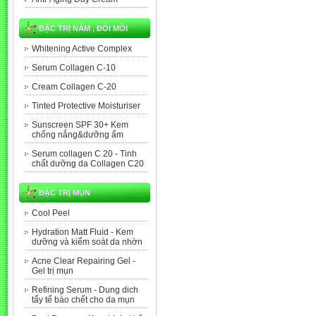
ĐẶC TRỊ NÁM , ĐỒI MỒI
Whitening Active Complex
Serum Collagen C-10
Cream Collagen C-20
Tinted Protective Moisturiser
Sunscreen SPF 30+ Kem
chống nắng&dưỡng ẩm
Serum collagen C 20 - Tinh
chất dưỡng da Collagen C20
ĐẶC TRỊ MỤN
Cool Peel
Hydration Matt Fluid - Kem
dưỡng và kiểm soát da nhờn
Acne Clear Repairing Gel -
Gel trị mụn
Refining Serum - Dung dich
tẩy tế bào chết cho da mụn