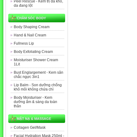
Peel Rescue - Kem trị da khô,
da đang lột
CHĂM SÓC BODY
Body Shaping Cream
Hand & Nail Cream
Fullness Lip
Body Exfoliating Cream
Moisturiser Shower Cream
1Lit
Bust Englargement - Kem săn
chắc ngực 3in1
Lip Balm - Son dưỡng chống
khô môi không chứa chì
Body Moisturiser - Kem
dưỡng ẩm & sáng da toàn
thân
MẶT NẠ & MASSAGE
Collagen Gel/Mask
Facial Hydration Mask 250ml -