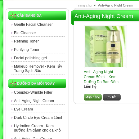
Trang chủ
Anti-Aging Night Cream
Anti-Aging Night Cream
CÂN BẰNG DA
Gentle Facial Cleanser
Bio Cleanser
Refining Toner
Purifying Toner
Facial polishing gel
Makeup Remover - Kem Tẩy
Trang Sạch Sâu
Anti - Aging Night
Cream 50 ml - Kem
Dưỡng Da Ban Đêm
DƯỠNG DA MỖI NGÀY
Liên hệ
Complex-Wrinkle Filler
Anti-Aging Night Cream
Eye Cream
Dark Circle Eye Cream 15ml
Hydration Cream - Kem
dưỡng ẩm dành cho da khô
Anti-Aging Day Cream