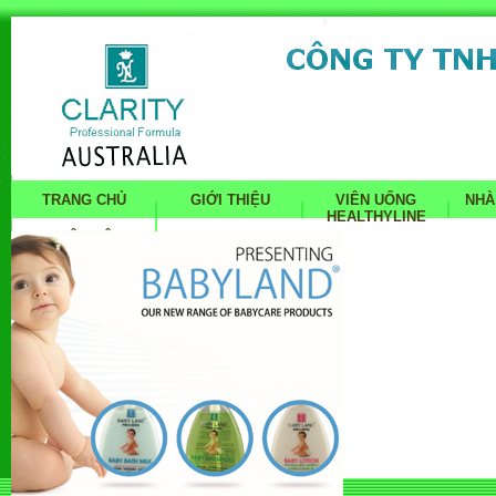
TRANG CHỦ
GIỚI THIỆU
VIÊN UỐNG
NHÀ
HEALTHYLINE
LIÊN HỆ