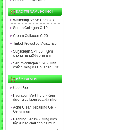
ĐẶC TRỊ NÁM , ĐỒI MỒI
Whitening Active Complex
Serum Collagen C-10
Cream Collagen C-20
Tinted Protective Moisturiser
Sunscreen SPF 30+ Kem
chống nắng&dưỡng ẩm
Serum collagen C 20 - Tinh
chất dưỡng da Collagen C20
ĐẶC TRỊ MỤN
Cool Peel
Hydration Matt Fluid - Kem
dưỡng và kiểm soát da nhờn
Acne Clear Repairing Gel -
Gel trị mụn
Refining Serum - Dung dich
tẩy tế bào chết cho da mụn