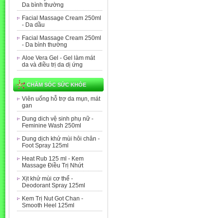
Da bình thường
Facial Massage Cream 250ml
- Da dầu
Facial Massage Cream 250ml
- Da bình thường
Aloe Vera Gel - Gel làm mát
da và điều trị da dị ứng
CHĂM SÓC SỨC KHỎE
Viên uống hỗ trợ da mụn, mát
gan
Dung dich vệ sinh phụ nữ -
Feminine Wash 250ml
Dung dịch khử mùi hôi chân -
Foot Spray 125ml
Heat Rub 125 ml - Kem
Massage Điều Trị Nhứt
Xịt khử mùi cơ thể -
Deodorant Spray 125ml
Kem Trị Nut Got Chan -
Smooth Heel 125ml