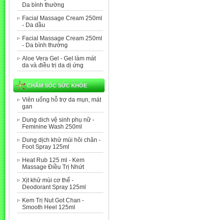
Da bình thường
Facial Massage Cream 250ml
- Da dầu
Facial Massage Cream 250ml
- Da bình thường
Aloe Vera Gel - Gel làm mát
da và điều trị da dị ứng
CHĂM SÓC SỨC KHỎE
Viên uống hỗ trợ da mụn, mát
gan
Dung dich vệ sinh phụ nữ -
Feminine Wash 250ml
Dung dịch khử mùi hôi chân -
Foot Spray 125ml
Heat Rub 125 ml - Kem
Massage Điều Trị Nhứt
Xịt khử mùi cơ thể -
Deodorant Spray 125ml
Kem Trị Nut Got Chan -
Smooth Heel 125ml