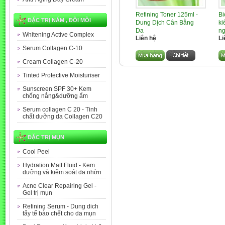
Refining Toner 125ml -
Bi
ĐẶC TRỊ NÁM , ĐỒI MỒI
Dung Dịch Cân Bằng
ki
Da
n
Whitening Active Complex
Liên hệ
Li
Serum Collagen C-10
Cream Collagen C-20
Tinted Protective Moisturiser
Sunscreen SPF 30+ Kem
chống nắng&dưỡng ẩm
Serum collagen C 20 - Tinh
chất dưỡng da Collagen C20
ĐẶC TRỊ MỤN
Cool Peel
Hydration Matt Fluid - Kem
dưỡng và kiểm soát da nhờn
Acne Clear Repairing Gel -
Gel trị mụn
Refining Serum - Dung dich
tẩy tế bào chết cho da mụn