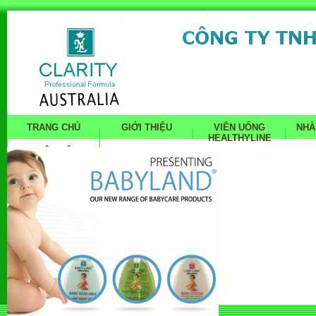
TRANG CHỦ
GIỚI THIỆU
VIÊN UỐNG
NHÀ
HEALTHYLINE
LIÊN HỆ