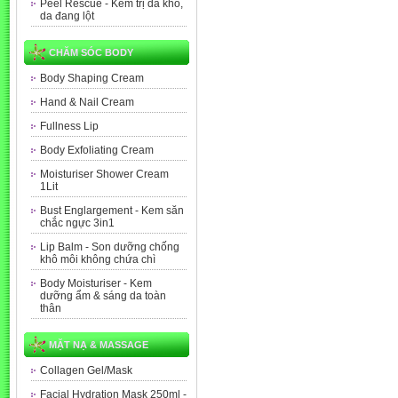
Peel Rescue - Kem trị da khô,
da đang lột
CHĂM SÓC BODY
Body Shaping Cream
Hand & Nail Cream
Fullness Lip
Body Exfoliating Cream
Moisturiser Shower Cream
1Lit
Bust Englargement - Kem săn
chắc ngực 3in1
Lip Balm - Son dưỡng chống
khô môi không chứa chì
Body Moisturiser - Kem
dưỡng ẩm & sáng da toàn
thân
MẶT NẠ & MASSAGE
Collagen Gel/Mask
Facial Hydration Mask 250ml -