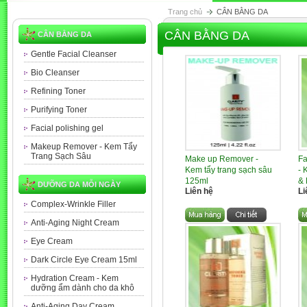
Trang chủ
CÂN BẰNG DA
CÂN BẰNG DA
CÂN BẰNG DA
Gentle Facial Cleanser
Bio Cleanser
Refining Toner
Purifying Toner
Facial polishing gel
Makeup Remover - Kem Tẩy
Trang Sạch Sâu
Make up Remover -
Fa
Kem tẩy trang sạch sâu
- 
125ml
&
DƯỠNG DA MỖI NGÀY
Liên hệ
Li
Complex-Wrinkle Filler
Anti-Aging Night Cream
Eye Cream
Dark Circle Eye Cream 15ml
Hydration Cream - Kem
dưỡng ẩm dành cho da khô
Anti-Aging Day Cream