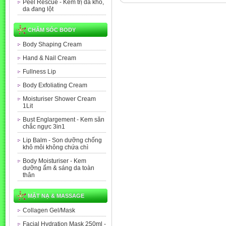
Peel Rescue - Kem trị da khô,
da đang lột
CHĂM SÓC BODY
Body Shaping Cream
Hand & Nail Cream
Fullness Lip
Body Exfoliating Cream
Moisturiser Shower Cream
1Lit
Bust Englargement - Kem săn
chắc ngực 3in1
Lip Balm - Son dưỡng chống
khô môi không chứa chì
Body Moisturiser - Kem
dưỡng ẩm & sáng da toàn
thân
MẶT NẠ & MASSAGE
Collagen Gel/Mask
Facial Hydration Mask 250ml -