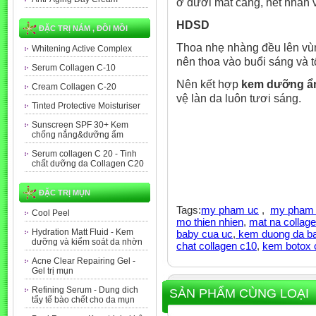
ở dưới mắt căng, hết nhăn 
HDSD
ĐẶC TRỊ NÁM , ĐỒI MỒI
Thoa nhẹ nhàng đều lên vùn
Whitening Active Complex
nên thoa vào buổi sáng và t
Serum Collagen C-10
Nên kết hợp
kem dưỡng ẩm
Cream Collagen C-20
vệ làn da luôn tươi sáng.
Tinted Protective Moisturiser
Sunscreen SPF 30+ Kem
chống nắng&dưỡng ẩm
Serum collagen C 20 - Tinh
chất dưỡng da Collagen C20
ĐẶC TRỊ MỤN
Tags:
my pham uc
,
my pham c
Cool Peel
mo thien nhien
,
mat na collage
Hydration Matt Fluid - Kem
baby cua uc
,
kem duong da b
dưỡng và kiểm soát da nhờn
chat collagen c10
,
kem botox 
Acne Clear Repairing Gel -
Gel trị mụn
Refining Serum - Dung dich
SẢN PHẨM CÙNG LOẠI
tẩy tế bào chết cho da mụn