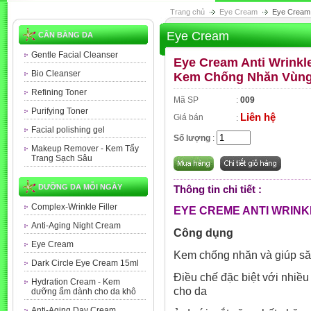
Trang chủ
Eye Cream
Eye Cream 
Eye Cream
CÂN BẰNG DA
Gentle Facial Cleanser
Eye Cream Anti Wrinkle
Bio Cleanser
Kem Chống Nhăn Vùng
Refining Toner
Mã SP
:
009
Purifying Toner
Liên hệ
Giá bán
:
Facial polishing gel
Số lượng
:
Makeup Remover - Kem Tẩy
Trang Sạch Sâu
DƯỠNG DA MỖI NGÀY
Thông tin chi tiết :
Complex-Wrinkle Filler
EYE CREME ANTI WRINKL
Anti-Aging Night Cream
Công dụng
Eye Cream
Kem chống nhăn và gi
Dark Circle Eye Cream 15ml
Điều chế đặc biệt với nhiều 
Hydration Cream - Kem
cho da
dưỡng ẩm dành cho da khô
Anti-Aging Day Cream