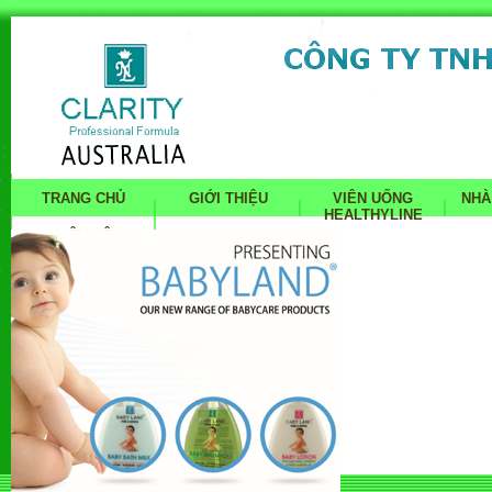
TRANG CHỦ
GIỚI THIỆU
VIÊN UỐNG
NHÀ
HEALTHYLINE
LIÊN HỆ