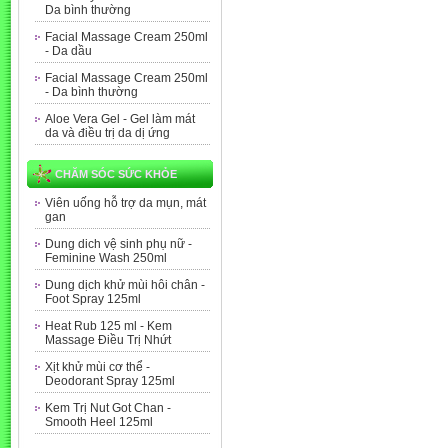
Da bình thường
Facial Massage Cream 250ml
- Da dầu
Facial Massage Cream 250ml
- Da bình thường
Aloe Vera Gel - Gel làm mát
da và điều trị da dị ứng
CHĂM SÓC SỨC KHỎE
Viên uống hỗ trợ da mụn, mát
gan
Dung dich vệ sinh phụ nữ -
Feminine Wash 250ml
Dung dịch khử mùi hôi chân -
Foot Spray 125ml
Heat Rub 125 ml - Kem
Massage Điều Trị Nhứt
Xịt khử mùi cơ thể -
Deodorant Spray 125ml
Kem Trị Nut Got Chan -
Smooth Heel 125ml