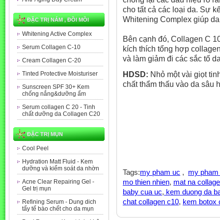
cho tất cả các
loại da
.
Sự kế
Whitening
Complex giúp da
ĐẶC TRỊ NÁM , ĐỒI MỒI
Whitening Active Complex
Bên cạnh đó, Collagen C 1
Serum Collagen C-10
kích
thích
tổng hợp collage
và
làm giảm đi
các
sắc tố d
Cream Collagen C-20
HDSD:
Nhỏ một vài giọt ti
Tinted Protective Moisturiser
chất
thẩm thấu vào da sâu 
Sunscreen SPF 30+ Kem
chống nắng&dưỡng ẩm
Serum collagen C 20 - Tinh
chất dưỡng da Collagen C20
ĐẶC TRỊ MỤN
Cool Peel
Hydration Matt Fluid - Kem
dưỡng và kiểm soát da nhờn
Tags:
my pham uc
,
my pham c
mo thien nhien
,
mat na collage
Acne Clear Repairing Gel -
Gel trị mụn
baby cua uc
,
kem duong da b
chat collagen c10
,
kem botox 
Refining Serum - Dung dich
tẩy tế bào chết cho da mụn