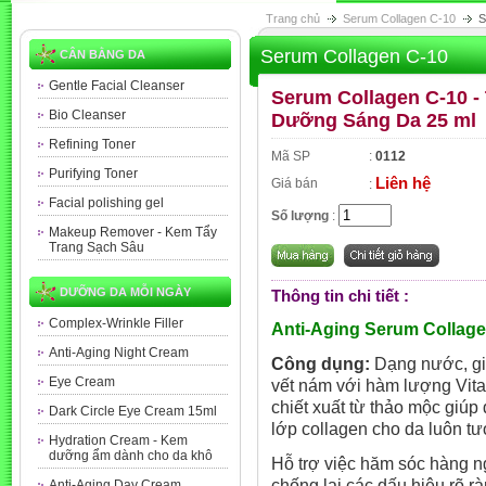
Trang chủ
Serum Collagen C-10
S
Serum Collagen C-10
CÂN BẰNG DA
Gentle Facial Cleanser
Serum Collagen C-10 -
Bio Cleanser
Dưỡng Sáng Da 25 ml
Refining Toner
Mã SP
:
0112
Purifying Toner
Liên hệ
Giá bán
:
Facial polishing gel
Số lượng
:
Makeup Remover - Kem Tẩy
Trang Sạch Sâu
DƯỠNG DA MỖI NGÀY
Thông tin chi tiết :
Complex-Wrinkle Filler
Anti-Aging Serum Collage
Anti-Aging Night Cream
Công d
ụ
ng:
Dạng nước, gi
Eye Cream
vết nám với hàm lượng Vitam
chiết xuất từ thảo mộc giúp 
Dark Circle Eye Cream 15ml
lớp collagen cho da luôn tươ
Hydration Cream - Kem
dưỡng ẩm dành cho da khô
Hỗ trợ việc
hăm sóc
hàng
n
chống lại các
dấu hiệu rõ r
Anti-Aging Day Cream