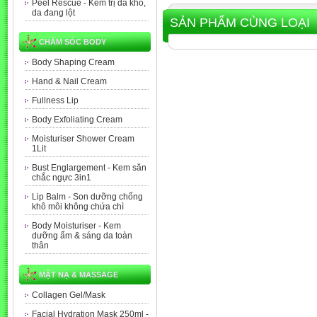
Peel Rescue - Kem trị da khô,
da đang lột
SẢN PHẨM CÙNG LOẠI
CHĂM SÓC BODY
Body Shaping Cream
Hand & Nail Cream
Fullness Lip
Body Exfoliating Cream
Moisturiser Shower Cream
1Lit
Bust Englargement - Kem săn
chắc ngực 3in1
Lip Balm - Son dưỡng chống
khô môi không chứa chì
Body Moisturiser - Kem
dưỡng ẩm & sáng da toàn
thân
MẶT NẠ & MASSAGE
Collagen Gel/Mask
Facial Hydration Mask 250ml -