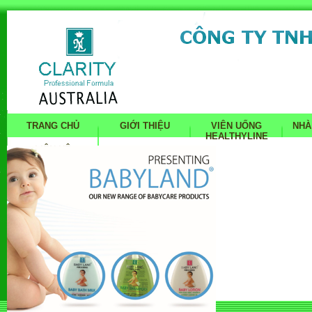
TRANG CHỦ
GIỚI THIỆU
VIÊN UỐNG
NHÀ
HEALTHYLINE
LIÊN HỆ