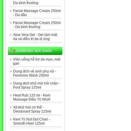
Da bình thường
Facial Massage Cream 250ml
- Da dầu
Facial Massage Cream 250ml
- Da bình thường
Aloe Vera Gel - Gel làm mát
da và điều trị da dị ứng
CHĂM SÓC SỨC KHỎE
Viên uống hỗ trợ da mụn, mát
gan
Dung dich vệ sinh phụ nữ -
Feminine Wash 250ml
Dung dịch khử mùi hôi chân -
Foot Spray 125ml
Heat Rub 125 ml - Kem
Massage Điều Trị Nhứt
Xịt khử mùi cơ thể -
Deodorant Spray 125ml
Kem Trị Nut Got Chan -
Smooth Heel 125ml