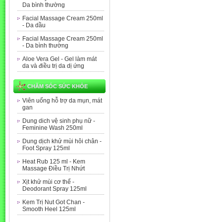
Da bình thường
Facial Massage Cream 250ml
- Da dầu
Facial Massage Cream 250ml
- Da bình thường
Aloe Vera Gel - Gel làm mát
da và điều trị da dị ứng
CHĂM SÓC SỨC KHỎE
Viên uống hỗ trợ da mụn, mát
gan
Dung dich vệ sinh phụ nữ -
Feminine Wash 250ml
Dung dịch khử mùi hôi chân -
Foot Spray 125ml
Heat Rub 125 ml - Kem
Massage Điều Trị Nhứt
Xịt khử mùi cơ thể -
Deodorant Spray 125ml
Kem Trị Nut Got Chan -
Smooth Heel 125ml