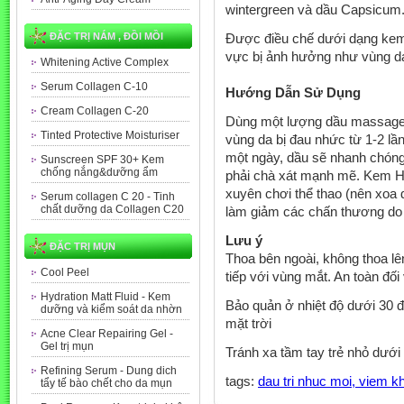
wintergreen và dầu Capsicum
ĐẶC TRỊ NÁM , ĐỒI MỒI
Được điều chế dưới dạng kem 
vực bị ảnh hưởng như vùng da
Whitening Active Complex
Serum Collagen C-10
Hướng Dẫn Sử Dụng
Cream Collagen C-20
Dùng một lượng dầu massage
Tinted Protective Moisturiser
vùng da bị đau nhức từ 1-2 lầ
một ngày, dầu sẽ nhanh chón
Sunscreen SPF 30+ Kem
chống nắng&dưỡng ẩm
phải chà xát mạnh mẽ. Kem H
xuyên chơi thể thao (nên xoa d
Serum collagen C 20 - Tinh
chất dưỡng da Collagen C20
làm giảm các chấn thương do c
Lưu ý
ĐẶC TRỊ MỤN
Thoa bên ngoài, không thoa lên
Cool Peel
tiếp với vùng mắt. An toàn đố
Hydration Matt Fluid - Kem
Bảo quản ở nhiệt độ dưới 30 độ
dưỡng và kiểm soát da nhờn
mặt trời
Acne Clear Repairing Gel -
Gel trị mụn
Tránh xa tầm tay trẻ nhỏ dưới 
Refining Serum - Dung dich
tags:
dau tri nhuc moi, viem k
tẩy tế bào chết cho da mụn