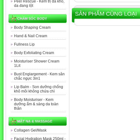
Peel Rescue - Kem trị da khô,
da đang lột
SẢN PHẨM CÙNG LOẠI
CHĂM SÓC BODY
Body Shaping Cream
Hand & Nail Cream
Fullness Lip
Body Exfoliating Cream
Moisturiser Shower Cream
1Lit
Bust Englargement - Kem săn
chắc ngực 3in1
Lip Balm - Son dưỡng chống
khô môi không chứa chì
Body Moisturiser - Kem
dưỡng ẩm & sáng da toàn
thân
MẶT NẠ & MASSAGE
Collagen Gel/Mask
Facial Hydration Mask 250ml -