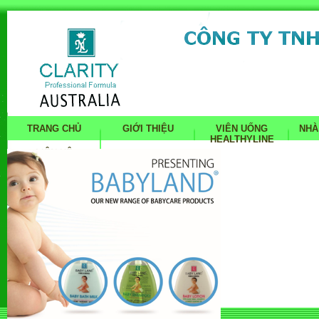
TRANG CHỦ
GIỚI THIỆU
VIÊN UỐNG
NHÀ
HEALTHYLINE
LIÊN HỆ