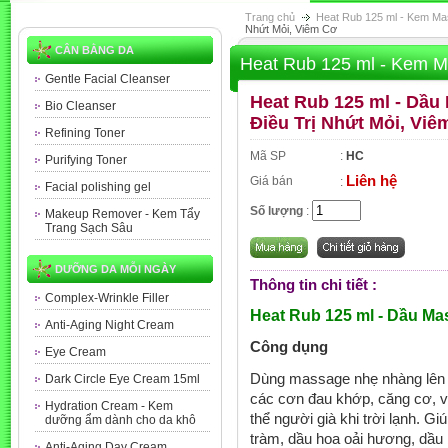
Trang chủ
Heat Rub 125 ml - Kem Ma
Nhứt Mỏi, Viêm Cơ
CÂN BẰNG DA
Heat Rub 125 ml - Kem M
Gentle Facial Cleanser
Heat Rub 125 ml - Dầu
Bio Cleanser
Điều Trị Nhứt Mỏi, Viê
Refining Toner
Mã SP
:
HC
Purifying Toner
Liên hệ
Giá bán
:
Facial polishing gel
Số lượng
:
Makeup Remover - Kem Tẩy
Trang Sạch Sâu
DƯỠNG DA MỖI NGÀY
Thông tin chi tiết :
Complex-Wrinkle Filler
Heat Rub 125 ml - Dầu Ma
Anti-Aging Night Cream
Công dụng
Eye Cream
Dùng massage nhẹ nhàng lên v
Dark Circle Eye Cream 15ml
các cơn đau khớp, căng cơ, 
Hydration Cream - Kem
thể người già khi trời lạnh. Gi
dưỡng ẩm dành cho da khô
tràm, dầu hoa oải hương, dầu 
Anti-Aging Day Cream