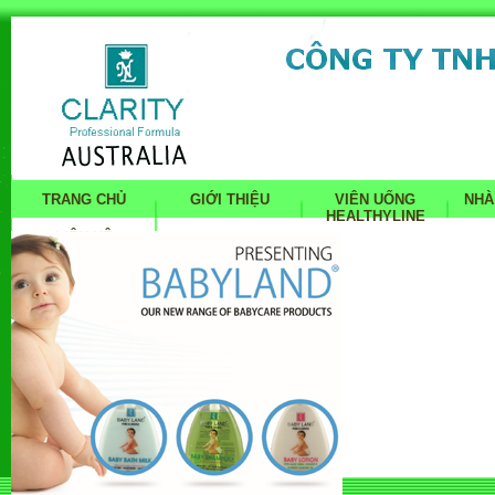
TRANG CHỦ
GIỚI THIỆU
VIÊN UỐNG
NHÀ
HEALTHYLINE
LIÊN HỆ