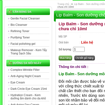
Trang chủ
Lip Balm - Son dưỡng chốn
chưa chì 10ml
CÂN BẰNG DA
Lip Balm - Son dưỡng ch
Gentle Facial Cleanser
Lip Balm - Son dưỡng
Bio Cleanser
chưa chì 10ml
Refining Toner
Mã SP
:
Purifying Toner
Liên hệ
Giá bán
:
Facial polishing gel
Số lượng
:
Makeup Remover - Kem Tẩy
Trang Sạch Sâu
DƯỠNG DA MỖI NGÀY
Thông tin chi tiết :
Complex-Wrinkle Filler
Lip Balm - Son dưỡng mô
Anti-Aging Night Cream
Đôi môi cần được bảo vệ v
Eye Cream
với công thức chiết xuất t
Dark Circle Eye Cream 15ml
chất cần thiết cho bạn đô
nhiên, Trước khi dùng so
Hydration Cream - Kem
dưỡng ẩm dành cho da khô
son lót nhằm bảo vệ đôi mô
môi có màu để lại.
Anti-Aging Day Cream