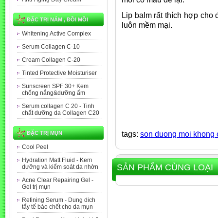
Lip balm rất thích hợp cho
ĐẶC TRỊ NÁM , ĐỒI MỒI
luôn mềm mại.
Whitening Active Complex
Serum Collagen C-10
Cream Collagen C-20
Tinted Protective Moisturiser
Sunscreen SPF 30+ Kem
chống nắng&dưỡng ẩm
Serum collagen C 20 - Tinh
chất dưỡng da Collagen C20
tags:
son duong moi khong 
ĐẶC TRỊ MỤN
Cool Peel
Hydration Matt Fluid - Kem
SẢN PHẨM CÙNG LOẠI
dưỡng và kiểm soát da nhờn
Acne Clear Repairing Gel -
Gel trị mụn
Refining Serum - Dung dich
tẩy tế bào chết cho da mụn