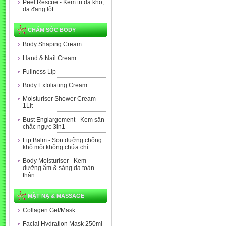
Peel Rescue - Kem trị da khô,
da đang lột
CHĂM SÓC BODY
Body Shaping Cream
Hand & Nail Cream
Fullness Lip
Body Exfoliating Cream
Moisturiser Shower Cream
1Lit
Bust Englargement - Kem săn
chắc ngực 3in1
Lip Balm - Son dưỡng chống
khô môi không chứa chì
Body Moisturiser - Kem
dưỡng ẩm & sáng da toàn
thân
MẶT NẠ & MASSAGE
Collagen Gel/Mask
Facial Hydration Mask 250ml -