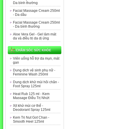
Da bình thường
Facial Massage Cream 250ml
- Da dầu
Facial Massage Cream 250ml
- Da bình thường
Aloe Vera Gel - Gel làm mát
da và điều trị da dị ứng
CHĂM SÓC SỨC KHỎE
Viên uống hỗ trợ da mụn, mát
gan
Dung dich vệ sinh phụ nữ -
Feminine Wash 250ml
Dung dịch khử mùi hôi chân -
Foot Spray 125ml
Heat Rub 125 ml - Kem
Massage Điều Trị Nhứt
Xịt khử mùi cơ thể -
Deodorant Spray 125ml
Kem Trị Nut Got Chan -
Smooth Heel 125ml