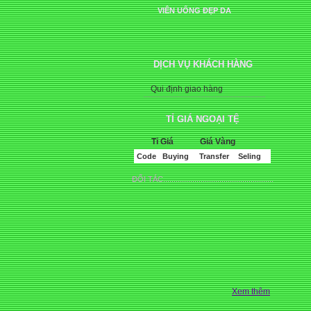
VIÊN UỐNG ĐẸP DA
DỊCH VỤ KHÁCH HÀNG
Qui định giao hàng
TỈ GIÁ NGOẠI TỆ
Tỉ Giá
Giá Vàng
Code
Buying
Transfer
Seling
ĐỐI TÁC.....................................................
Xem thêm