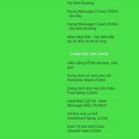
Da bình thường
Facial Massage Cream 250ml
- Da dầu
Facial Massage Cream 250ml
- Da bình thường
Aloe Vera Gel - Gel làm mát
da và điều trị da dị ứng
CHĂM SÓC SỨC KHỎE
Viên uống hỗ trợ da mụn, mát
gan
Dung dich vệ sinh phụ nữ -
Feminine Wash 250ml
Dung dịch khử mùi hôi chân -
Foot Spray 125ml
Heat Rub 125 ml - Kem
Massage Điều Trị Nhứt
Xịt khử mùi cơ thể -
Deodorant Spray 125ml
Kem Trị Nut Got Chan -
Smooth Heel 125ml