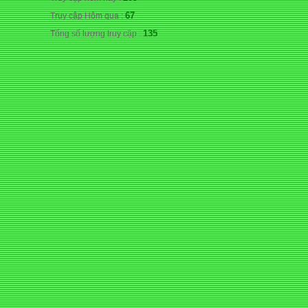
67
Truy cập Hôm qua :
135
Tổng số lượng truy cập :