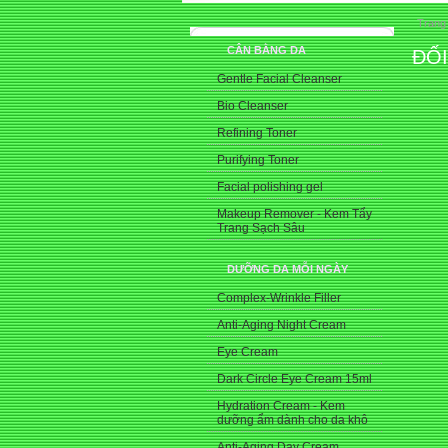
Trang
CÂN BẰNG DA
ĐỐI
Gentle Facial Cleanser
Bio Cleanser
Refining Toner
Purifying Toner
Facial polishing gel
Makeup Remover - Kem Tẩy
Trang Sạch Sâu
DƯỠNG DA MỖI NGÀY
Complex-Wrinkle Filler
Anti-Aging Night Cream
Eye Cream
Dark Circle Eye Cream 15ml
Hydration Cream - Kem
dưỡng ẩm dành cho da khô
Anti-Aging Day Cream