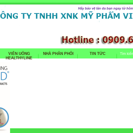
Hãy bảo vệ làn da bạn ngay từ hôm
VIÊN UỐNG
NHÀ PHÂN PHỐI
TIN TỨC
Tìm kiế
HEALTHYLINE