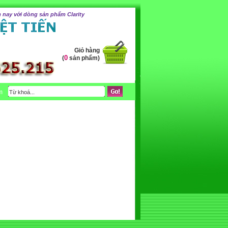
 nay với dòng sản phẩm Clarity
Giỏ hàng
0
(
sản phẩm)
m