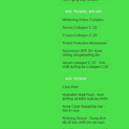
ĐẶC TRỊ NÁM , ĐỒI MỒI
Whitening Active Complex
Serum Collagen C-10
Cream Collagen C-20
Tinted Protective Moisturiser
Sunscreen SPF 30+ Kem
chống nắng&dưỡng ẩm
Serum collagen C 20 - Tinh
chất dưỡng da Collagen C20
ĐẶC TRỊ MỤN
Cool Peel
Hydration Matt Fluid - Kem
dưỡng và kiểm soát da nhờn
Acne Clear Repairing Gel -
Gel trị mụn
Refining Serum - Dung dich
tẩy tế bào chết cho da mụn