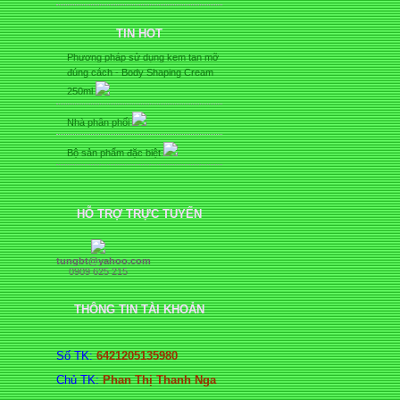
HÀNG
TIN HOT
Phương pháp sử dụng kem tan mỡ
đúng cách - Body Shaping Cream
250ml
Nhà phân phối
Bộ sản phẩm đặc biệt
HỖ TRỢ TRỰC TUYẾN
tungbt@yahoo.com
0909 625 215
THÔNG TIN TÀI KHOẢN
Số TK:
6421205135980
Chủ TK:
Phan Thị Thanh Nga