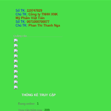
Số TK:
119747829
Chủ TK:
Công ty TNHH XNK
Mỹ Phẩm Việt Tiến
Số TK:
0071000700077
Chủ TK:
Phan Thi Thanh Nga
Quảng cáo................................................
THỐNG KÊ TRUY CẬP
1
Đang online :
209
Truy cập hôm nay :