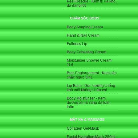
Peel Rescue - Kem trị da khô,
da đang lột
CHĂM SÓC BODY
Body Shaping Cream
Hand & Nail Cream
Fullness Lip
Body Exfoliating Cream
Moisturiser Shower Cream
1Lit
Bust Englargement - Kem săn
chắc ngực 3in1
Lip Balm - Son dưỡng chống
khô môi không chứa chì
Body Moisturiser - Kem
dưỡng ẩm & sáng da toàn
thân
MẶT NẠ & MASSAGE
Collagen Gel/Mask
Facial Hydration Mask 250ml -